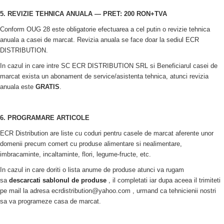
5. REVIZIE TEHNICA ANUALA
—
PRET: 200
RON+TVA
Conform OUG 28 este obligatorie efectuarea a cel putin o revizie tehnica
anuala a casei de marcat. Revizia anuala se face doar la sediul ECR
DISTRIBUTION.
In cazul in care intre SC ECR DISTRIBUTION SRL si Beneficiarul casei de
marcat exista un abonament de service/asistenta tehnica, atunci revizia
anuala este
GRATIS
.
6. PROGRAMARE ARTICOLE
ECR Distribution are liste cu coduri pentru casele de marcat aferente unor
domenii precum comert cu produse alimentare si nealimentare,
imbracaminte, incaltaminte, flori, legume-fructe, etc.
In cazul in care doriti o lista anume de produse atunci va rugam
sa
descarcati sablonul de produse
, il completati iar dupa aceea il trimiteti
pe mail la adresa ecrdistribution@yahoo.com , urmand ca tehnicienii nostri
sa va programeze casa de marcat.