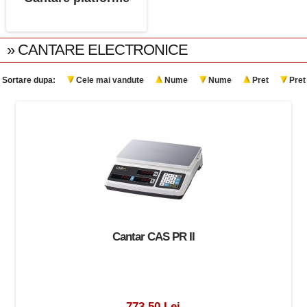
» CANTARE ELECTRONICE
Sortare dupa:
Cele mai vandute
Nume
Nume
Pret
Pret
Cantar CAS PR II
773.50 Lei