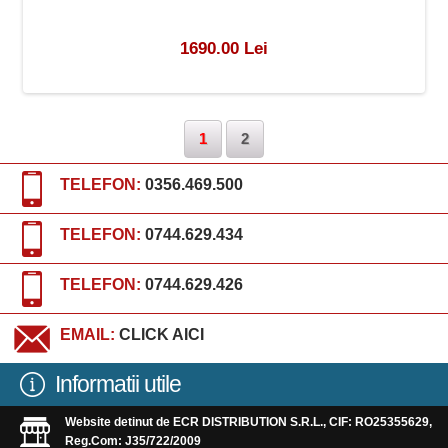
1690.00 Lei
1
2
TELEFON:
0356.469.500
TELEFON:
0744.629.434
TELEFON:
0744.629.426
EMAIL:
CLICK AICI
Informatii utile
Website detinut de ECR DISTRIBUTION S.R.L., CIF: RO25355629,
Reg.Com: J35/722/2009