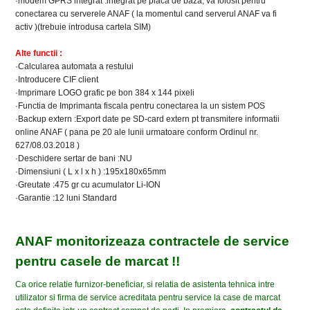
·modem GPRS integrat :integrat pe placa de baza, va folosit pentru
conectarea cu serverele ANAF ( la momentul cand serverul ANAF va fi
activ )(trebuie introdusa cartela SIM)
Alte functii :
·Calcularea automata a restului
·Introducere CIF client
·Imprimare LOGO grafic pe bon 384 x 144 pixeli
·Functia de Imprimanta fiscala pentru conectarea la un sistem POS
·Backup extern :Export date pe SD-card extern pt transmitere informatii
online ANAF ( pana pe 20 ale lunii urmatoare conform Ordinul nr.
627/08.03.2018 )
·Deschidere sertar de bani :NU
·Dimensiuni ( L x l x h ) :195x180x65mm
·Greutate :475 gr cu acumulator Li-ION
·Garantie :12 luni Standard
ANAF monitorizeaza contractele de service
pentru casele de marcat !!
Ca orice relatie furnizor-beneficiar, si relatia de asistenta tehnica intre
utilizator si firma de service acreditata pentru service la case de marcat