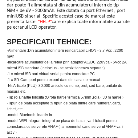
dar poate fi alimentata si din acumulatorul intern de tip
NiMH de 6V - 2000mAh. Este dotata cu port Ethernet , port
miniUSB si serial. Specific acestei case de marcat este
prezenta tastei
"HELP"
care explica toate informatiile aparute
pe ecranul LCD operator.
SPECIFICATII TEHNICE:
·Alimentare :Din acumulator intern reincarcabil Li-ION - 3,7 Vcc , 2200
mAh
·Incarcare acumulator de la retea prin adaptor AC/DC 220Vca - 5Vcc 2A
microUSB standard ( neinclus - se achizitioneaza separat )
·1 x microUSB port virtual serial pentru conectare PC
·1 x SD-Card port pentru export date din casa de marcat
·Nr. Articole (PLU) :30.000 articole cu nume, pret, cod bare, unitate de
masura etc.
·Tip rola hartie folosita :O rola hartie termica 57mm ,rola ( 30 m hartie )
·Tipuri de plata acceptate :9 tipuri de plata dintre care numerar, card,
tichet, etc.
·modul Bluetooth :inactiv in
·modul WIFI integrat :integrat pe placa de baza , va fi folosit pentru
conectarea cu serverele ANAF ( la momentul cand serverul ANAF va fi
activ )