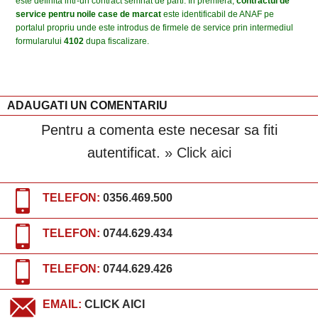
este definita intr-un contract semnat de parti. In premiera,
contractul de
service pentru noile case de marcat
este identificabil de ANAF pe
portalul propriu unde este introdus de firmele de service prin intermediul
formularului
4102
dupa fiscalizare.
ADAUGATI UN COMENTARIU
Pentru a comenta este necesar sa fiti
autentificat.
» Click aici
TELEFON:
0356.469.500
TELEFON:
0744.629.434
TELEFON:
0744.629.426
EMAIL:
CLICK AICI